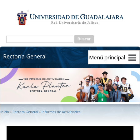
Pasar al contenido principal
Formulario de búsqueda
Buscar
Rectoría General
Rectoría General
Se encuentra usted aquí
Inicio
»
Rectora General
»
Informes de Actividades