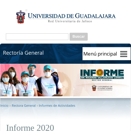
Pasar al contenido principal
Formulario de búsqueda
Buscar
Rectoría General
Rectoría General
Se encuentra usted aquí
Inicio
»
Rectora General
»
Informes de Actividades
Informe 2020