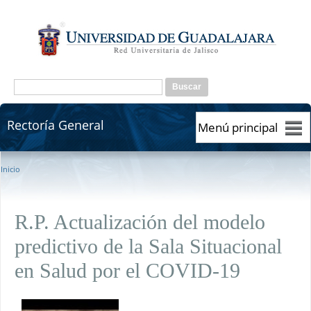
Pasar al contenido principal
Formulario de búsqueda
Buscar
Rectoría General
Rectoría General
Se encuentra usted aquí
Inicio
R.P. Actualización del modelo
predictivo de la Sala Situacional
en Salud por el COVID-19