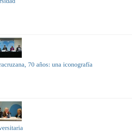
rsidad
racruzana, 70 años: una iconografía
ersitaria