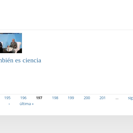
mbién es ciencia
195
196
197
198
199
200
201
…
si
›
última »