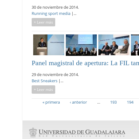
30 de noviembre de 2014.
Running sport media
|...
+ Leer más
Panel magistral de apertura: La FIL ta
29 de noviembre de 2014.
Best Sneakers
|...
+ Leer más
« primera
‹ anterior
…
193
194
Páginas