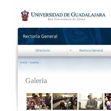
Pasar al contenido principal
Rectoría General
Rectoría General
Directorio
Rectora General
Se encuentra usted aquí
Inicio
»
Galería
Galería