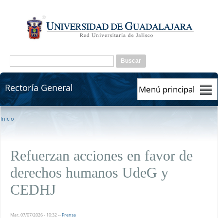
Pasar al contenido principal
Formulario de búsqueda
Buscar
Rectoría General
Rectoría General
Se encuentra usted aquí
Inicio
Refuerzan acciones en favor de
derechos humanos UdeG y
CEDHJ
Mar, 07/07/2026 - 10:32
--
Prensa