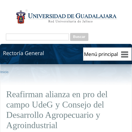
Pasar al contenido principal
Formulario de búsqueda
Buscar
Rectoría General
Rectoría General
Se encuentra usted aquí
Inicio
Reafirman alianza en pro del
campo UdeG y Consejo del
Desarrollo Agropecuario y
Agroindustrial