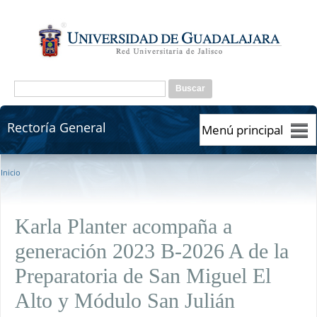
Pasar al contenido principal
Formulario de búsqueda
Buscar
Rectoría General
Rectoría General
Se encuentra usted aquí
Inicio
Karla Planter acompaña a
generación 2023 B-2026 A de la
Preparatoria de San Miguel El
Alto y Módulo San Julián