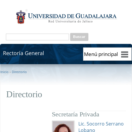
Pasar al contenido principal
Formulario de búsqueda
Buscar
Rectoría General
Rectoría General
Se encuentra usted aquí
Inicio
»
Directorio
Directorio
Secretaría Privada
Lic. Socorro Serrano
Lobano